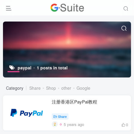
paypal
1 posts in total
Category
Share
Shop
other
Google
注册香港区PayPal教程
Share
5 years ago
0