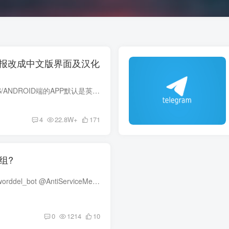
am电报改成中文版界面及汉化
Telegram不管PC端还是IOS/ANDROID端的APP默认是英文的，没有中文选择，这对我们中国人特别不习惯，简单几步的方法我们就可以把语言设置问我们熟悉的中文了。 重要的事情说三遍，安装telegram AP...
4
22.8W+
171
群组?
1, 复制Bot的用户名: @keyworddel_bot @AntiServiceMessage_Bot 2, 新建群组→粘贴刚复制的用户名→下一步就OK了 '新建群组'在哪儿? iOS Telegram/Nicegram 客户端: 对话→右上角最右边一个图标...
0
1214
10