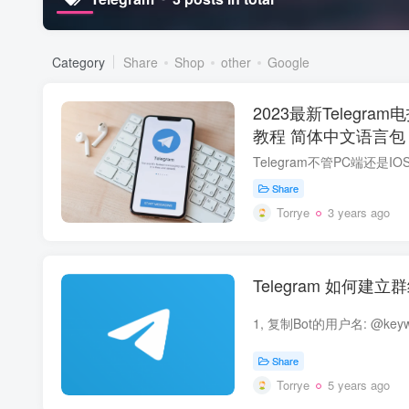
Category
Share
Shop
other
Google
2023最新Telegr
教程 简体中文语言包
Share
Torrye
3 years ago
Telegram 如何建立
Share
Torrye
5 years ago