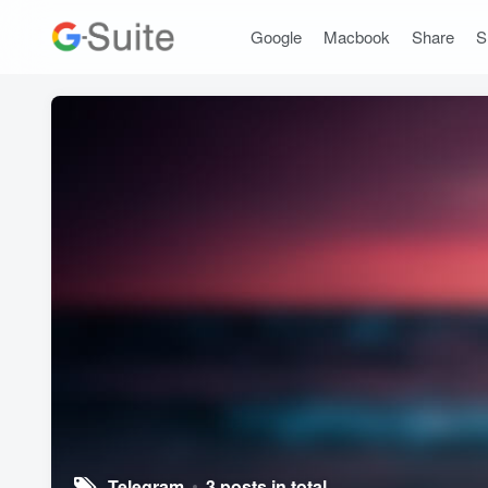
Google
Macbook
Share
S
Telegram
3 posts in total