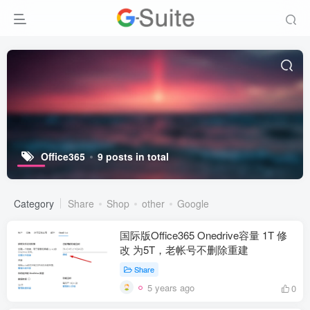
Office365
9 posts in total
Category
Share
Shop
other
Google
国际版Office365 Onedrive容量 1T 修
改 为5T，老帐号不删除重建
Share
5 years ago
0