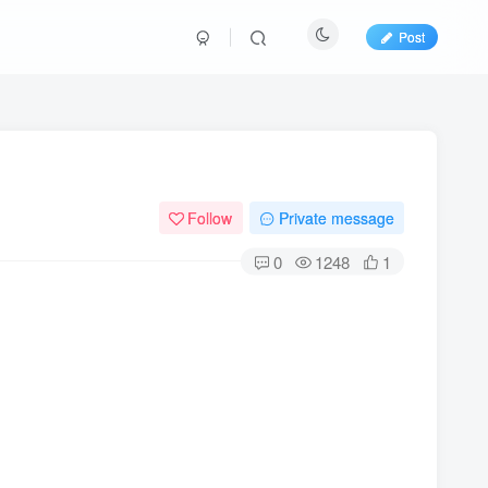
Post
Follow
Private message
0
1248
1