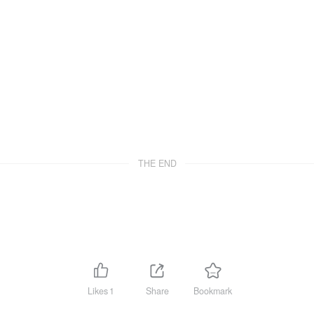
THE END
Likes
1
Share
Bookmark