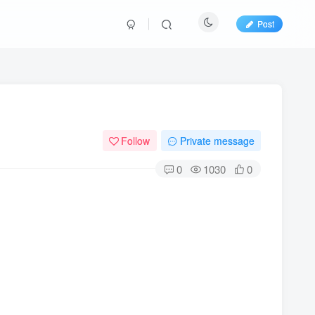
Post
Follow
Private message
0
1030
0